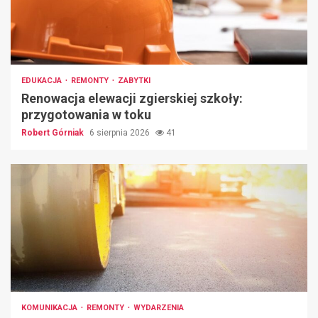
EDUKACJA
REMONTY
ZABYTKI
Renowacja elewacji zgierskiej szkoły:
przygotowania w toku
Robert Górniak
6 sierpnia 2026
41
KOMUNIKACJA
REMONTY
WYDARZENIA