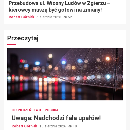
Przebudowa ul. Wiosny Ludów w Zgierzu –
kierowcy muszą być gotowi na zmiany!
Robert Górniak
5 sierpnia 2026
52
Przeczytaj
BEZPIECZEŃSTWO
POGODA
Uwaga: Nadchodzi fala upałów!
Robert Górniak
10 sierpnia 2026
10