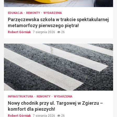
EDUKACJA
REMONTY
WYDARZENIA
Parzęczewska szkoła w trakcie spektakularnej
metamorfozy pierwszego piętra!
Robert Górniak
7 sierpnia 2026
26
INFRASTRUKTURA
REMONTY
WYDARZENIA
Nowy chodnik przy ul. Targowej w Zgierzu –
komfort dla pieszych!
Robert Górniak
7 sierpnia 2026
26