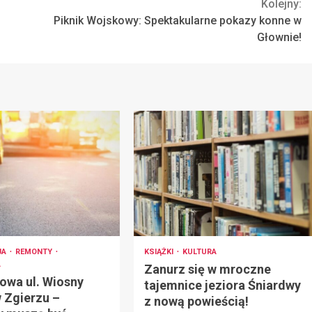
Kolejny:
Piknik Wojskowy: Spektakularne pokazy konne w
Głownie!
JA
REMONTY
KSIĄŻKI
KULTURA
A
Zanurz się w mroczne
owa ul. Wiosny
tajemnice jeziora Śniardwy
 Zgierzu –
z nową powieścią!