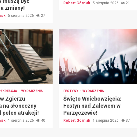
y muszą być
Robert Górniak
5 sierpnia 2026
21
na zmiany!
niak
5 sierpnia 2026
27
REKREACJA
WYDARZENIA
FESTYNY
WYDARZENIA
 w Zgierzu
Święto Wniebowzięcia:
a na słoneczny
Festyn nad Zalewem w
pełen atrakcji!
Parzęczewie!
niak
1 sierpnia 2026
40
Robert Górniak
1 sierpnia 2026
37