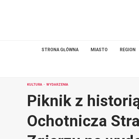
Skip
to
content
STRONA GŁÓWNA
MIASTO
REGION
KULTURA
WYDARZENIA
Piknik z histori
Ochotnicza Str