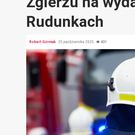
Zgierzu na wyd
Rudunkach
Robert Górniak
25 października 2025
431