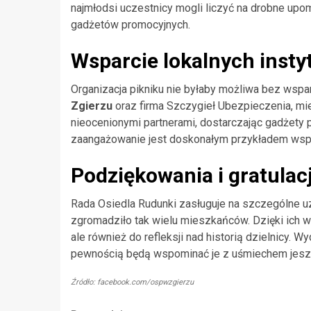
najmłodsi uczestnicy mogli liczyć na drobne up
gadżetów promocyjnych.
Wsparcie lokalnych instyt
Organizacja pikniku nie byłaby możliwa bez wsparci
Zgierzu
oraz firma Szczygieł Ubezpieczenia, mie
nieocenionymi partnerami, dostarczając gadżety p
zaangażowanie jest doskonałym przykładem współ
Podziękowania i gratulac
Rada Osiedla Rudunki zasługuje na szczególne uz
zgromadziło tak wielu mieszkańców. Dzięki ich wy
ale również do refleksji nad historią dzielnicy. 
pewnością będą wspominać je z uśmiechem jeszc
Źródło: facebook.com/ospwzgierzu