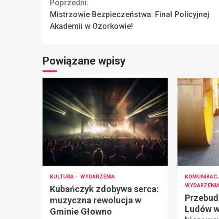
Continue
Poprzedni:
Mistrzowie Bezpieczeństwa: Finał Policyjnej
Reading
Akademii w Ozorkowie!
Powiązane wpisy
KULTURA
WYDARZENIA
KOMUNIKAC
WYDARZENI
Kubańczyk zdobywa serca:
Przebud
muzyczna rewolucja w
Ludów w
Gminie Głowno