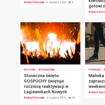
kierowc
Robert Górniak
6 sierpnia 2026
9
gotowi 
Robert Gór
KULTURA
WYDARZENIA
PODRÓŻE
Słoneczne święto:
Malinka
GOSPOCHY świętuje
zaprasz
rocznicę reaktywacji w
weekend 
Łagiewnikach Nowych
Robert Gór
Robert Górniak
3 sierpnia 2026
29