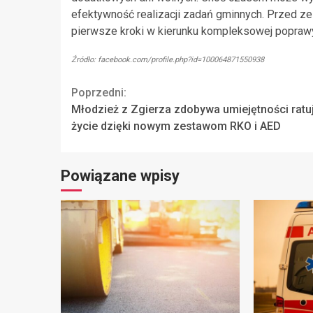
efektywność realizacji zadań gminnych. Przed ze
pierwsze kroki w kierunku kompleksowej poprawy
Źródło: facebook.com/profile.php?id=100064871550938
Continue
Poprzedni:
Młodzież z Zgierza zdobywa umiejętności ratu
Reading
życie dzięki nowym zestawom RKO i AED
Powiązane wpisy