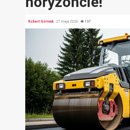
horyzoncie!
Robert Górniak
27 maja 2026
137