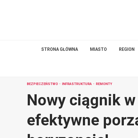
Skip
to
content
STRONA GŁÓWNA
MIASTO
REGION
BEZPIECZEŃSTWO
INFRASTRUKTURA
REMONTY
Nowy ciągnik w
efektywne porz