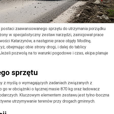
 postaci zaawansowanego sprzętu do utrzymania porządku
ony w specjalistyczny zestaw narzędzi, zainicjował prace
ści Katarzynów, a następnie prace objęły Modlnę,
, obejmując obie strony drogi, i dalej do tablicy
eżeli pozwolą na to warunki pogodowe i czas, ekipa planuje
go sprzętu
ny z myślą o wymagających zadaniach związanych z
o go w obciążniki o łącznej masie 870 kg oraz ładowacz
odarczych. Kluczowym elementem zestawu jest tylno-boczna
ektywne utrzymywanie terenów przy drogach gminnych.