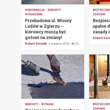
KOMUNIKACJA
REMONTY
BEZPIECZE
WYDARZENIA
ZDROWIE
Przebudowa ul. Wiosny
Bezpiec
Ludów w Zgierzu –
upalne d
kierowcy muszą być
zasady 
gotowi na zmiany!
Robert Gór
Robert Górniak
5 sierpnia 2026
22
REMONTY
WYPADKI
BEZPIECZE
ZDROWIE