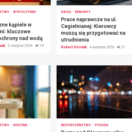
ŃSTWO
WYPOCZYNEK
DROGI
REMONTY
Prace naprawcze na ul.
zne kąpiele w
Cegielnianej: Kierowcy
ni: kluczowe
muszą się przygotować na
ochrony nad wodą
utrudnienia
niak
5 sierpnia 2026
19
Robert Górniak
4 sierpnia 2026
21
ŃSTWO
RODZINA
BEZPIECZEŃSTWO
POGODA