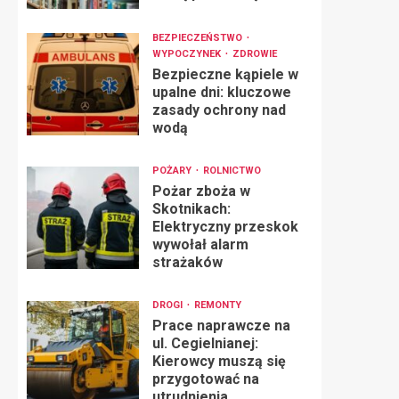
BEZPIECZEŃSTWO
WYPOCZYNEK
ZDROWIE
Bezpieczne kąpiele w
upalne dni: kluczowe
zasady ochrony nad
wodą
POŻARY
ROLNICTWO
Pożar zboża w
Skotnikach:
Elektryczny przeskok
wywołał alarm
strażaków
DROGI
REMONTY
Prace naprawcze na
ul. Cegielnianej:
Kierowcy muszą się
przygotować na
utrudnienia