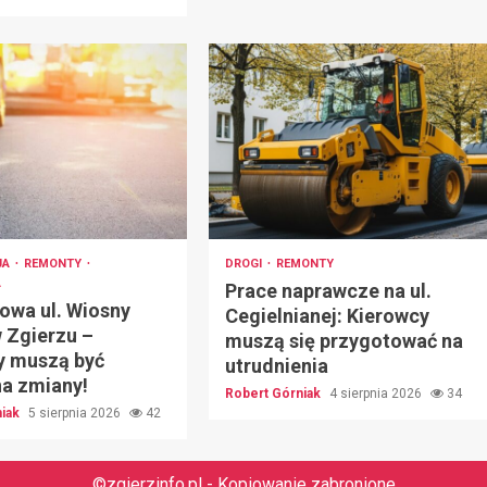
JA
REMONTY
DROGI
REMONTY
A
Prace naprawcze na ul.
owa ul. Wiosny
Cegielnianej: Kierowcy
 Zgierzu –
muszą się przygotować na
y muszą być
utrudnienia
na zmiany!
Robert Górniak
4 sierpnia 2026
34
niak
5 sierpnia 2026
42
©zgierzinfo.pl - Kopiowanie zabronione