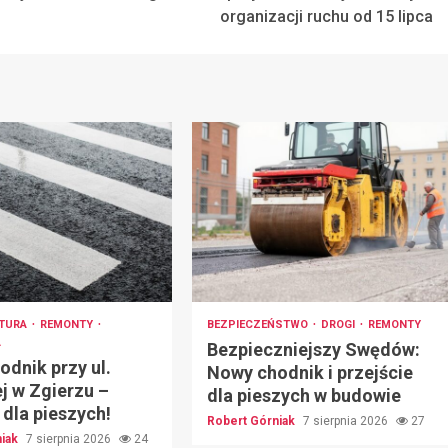
organizacji ruchu od 15 lipca
KTURA
REMONTY
BEZPIECZEŃSTWO
DROGI
REMONTY
A
Bezpieczniejszy Swędów:
dnik przy ul.
Nowy chodnik i przejście
j w Zgierzu –
dla pieszych w budowie
dla pieszych!
Robert Górniak
7 sierpnia 2026
27
niak
7 sierpnia 2026
24