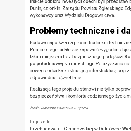
trakcie odbioru inwestycji obecni byli przedstaw
Dunin, członkini Zarządu Powiatu Zgierskiego Edy
wykonawcy oraz Wydziału Drogownictwa.
Problemy techniczne i da
Budowa napotkała na pewne trudności techniczne
Pomimo tego, udało się zapewnić wygodne dojści
takim miejscem bez bezpiecznego podejścia.
Ko
po południowej stronie drogi.
Po uzyskaniu nie
nowego odcinka z istniejącą infrastrukturą popr
odpowiednie oświetlenie.
Realizacja tego projektu stanowi nie tylko popraw
bezpieczeństwa i komfortu codziennego życia 
Źródło: Starostwo Powiatowe w Zgierzu
Continue
Poprzedni:
Przebudowa ul. Ciosnowskiej w Dąbrówce Wiel