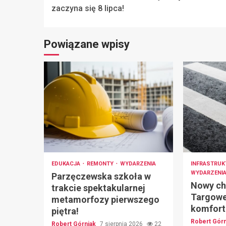
Reading
zaczyna się 8 lipca!
Powiązane wpisy
EDUKACJA
REMONTY
WYDARZENIA
INFRASTRU
WYDARZENI
Parzęczewska szkoła w
Nowy cho
trakcie spektakularnej
Targowe
metamorfozy pierwszego
komfort 
piętra!
Robert Gór
Robert Górniak
7 sierpnia 2026
22