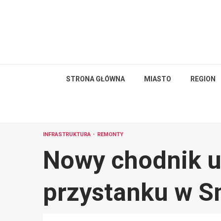
Skip
to
content
STRONA GŁÓWNA
MIASTO
REGION
INFRASTRUKTURA
REMONTY
Nowy chodnik uł
przystanku w S