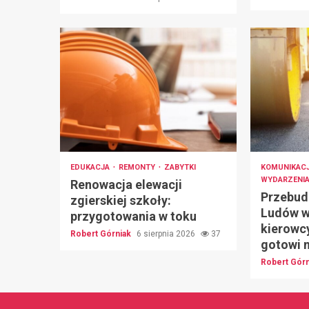
EDUKACJA
REMONTY
ZABYTKI
KOMUNIKAC
WYDARZENI
Renowacja elewacji
Przebud
zgierskiej szkoły:
Ludów w
przygotowania w toku
kierowc
Robert Górniak
6 sierpnia 2026
37
gotowi 
Robert Gór