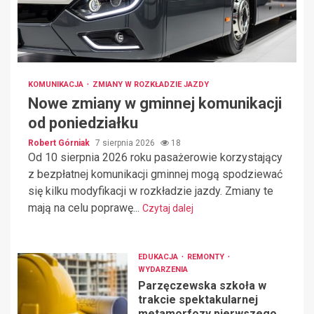
KOMUNIKACJA
ZMIANY W ROZKŁADZIE JAZDY
Nowe zmiany w gminnej komunikacji
od poniedziałku
Robert Górniak
7 sierpnia 2026
18
Od 10 sierpnia 2026 roku pasażerowie korzystający
z bezpłatnej komunikacji gminnej mogą spodziewać
się kilku modyfikacji w rozkładzie jazdy. Zmiany te
mają na celu poprawę...
Czytaj dalej
EDUKACJA
REMONTY
WYDARZENIA
Parzęczewska szkoła w
trakcie spektakularnej
metamorfozy pierwszego