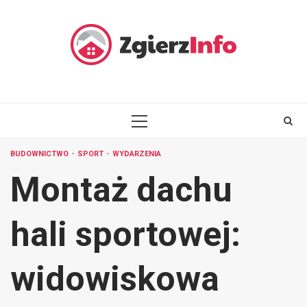
Skip
to
content
PRIMARY
MENU
BUDOWNICTWO
SPORT
WYDARZENIA
Montaż dachu
hali sportowej:
widowiskowa