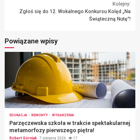
Kolejny:
Zgłoś się do 12. Wokalnego Konkursu Kolęd „Na
Świąteczną Nutę”!
Powiązane wpisy
EDUKACJA
REMONTY
WYDARZENIA
Parzęczewska szkoła w trakcie spektakularnej
metamorfozy pierwszego piętra!
Robert Górniak
7 sierpnia 2026
17