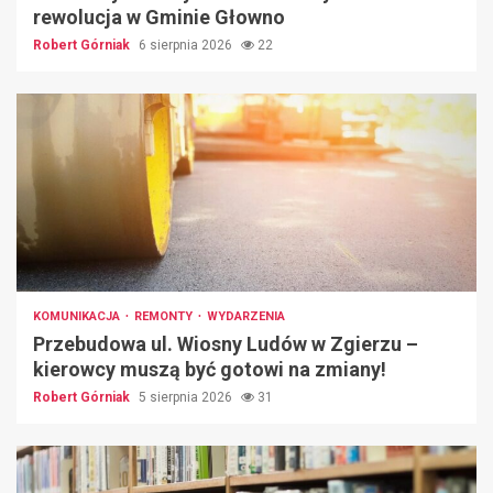
rewolucja w Gminie Głowno
Robert Górniak
6 sierpnia 2026
22
KOMUNIKACJA
REMONTY
WYDARZENIA
Przebudowa ul. Wiosny Ludów w Zgierzu –
kierowcy muszą być gotowi na zmiany!
Robert Górniak
5 sierpnia 2026
31