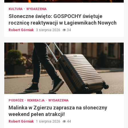
KULTURA
WYDARZENIA
Słoneczne święto: GOSPOCHY świętuje
rocznicę reaktywacji w Łagiewnikach Nowych
Robert Górniak
3 sierpnia 2026
34
PODRÓŻE
REKREACJA
WYDARZENIA
Malinka w Zgierzu zaprasza na słoneczny
weekend pełen atrakcji!
Robert Górniak
1 sierpnia 2026
44