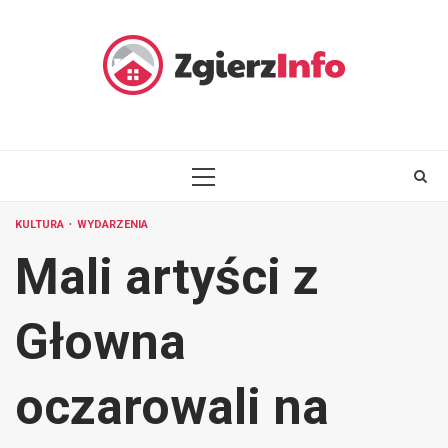
Skip
to
content
PRIMARY
MENU
KULTURA
WYDARZENIA
Mali artyści z
Głowna
oczarowali na