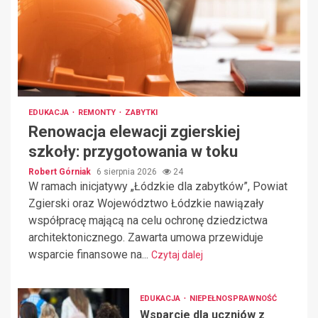
EDUKACJA
REMONTY
ZABYTKI
Renowacja elewacji zgierskiej
szkoły: przygotowania w toku
Robert Górniak
6 sierpnia 2026
24
W ramach inicjatywy „Łódzkie dla zabytków”, Powiat
Zgierski oraz Województwo Łódzkie nawiązały
współpracę mającą na celu ochronę dziedzictwa
architektonicznego. Zawarta umowa przewiduje
wsparcie finansowe na...
Czytaj dalej
EDUKACJA
NIEPEŁNOSPRAWNOŚĆ
Wsparcie dla uczniów z