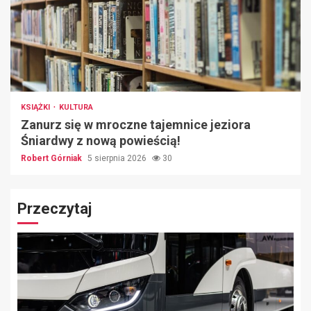
KSIĄŻKI
KULTURA
Zanurz się w mroczne tajemnice jeziora
Śniardwy z nową powieścią!
Robert Górniak
5 sierpnia 2026
30
Przeczytaj