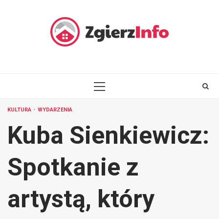
Skip
to
content
PRIMARY
MENU
KULTURA
WYDARZENIA
Kuba Sienkiewicz:
Spotkanie z
artystą, który