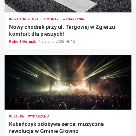
INFRASTRUKTURA
REMONTY
WYDARZENIA
Nowy chodnik przy ul. Targowej w Zgierzu –
komfort dla pieszych!
Robert Górniak
7 sierpnia 2026
15
KULTURA
WYDARZENIA
Kubańczyk zdobywa serca: muzyczna
rewolucja w Gminie Głowno