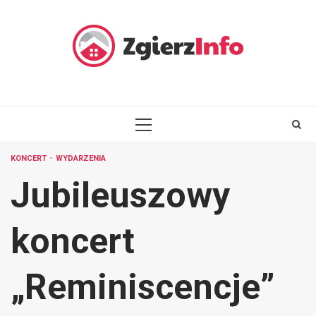
Skip
to
content
PRIMARY
MENU
KONCERT
WYDARZENIA
Jubileuszowy
koncert
„Reminiscencje”