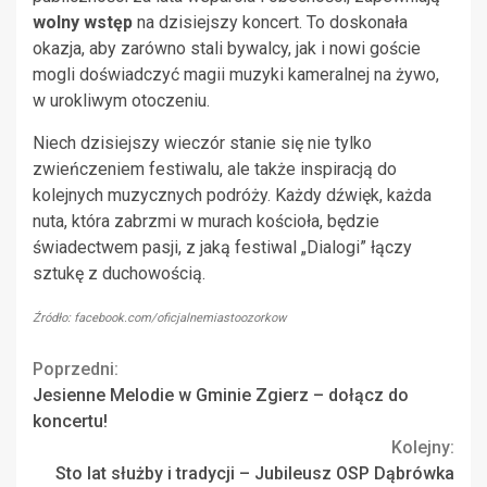
wolny wstęp
na dzisiejszy koncert. To doskonała
okazja, aby zarówno stali bywalcy, jak i nowi goście
mogli doświadczyć magii muzyki kameralnej na żywo,
w urokliwym otoczeniu.
Niech dzisiejszy wieczór stanie się nie tylko
zwieńczeniem festiwalu, ale także inspiracją do
kolejnych muzycznych podróży. Każdy dźwięk, każda
nuta, która zabrzmi w murach kościoła, będzie
świadectwem pasji, z jaką festiwal „Dialogi” łączy
sztukę z duchowością.
Źródło: facebook.com/oficjalnemiastoozorkow
Continue
Poprzedni:
Jesienne Melodie w Gminie Zgierz – dołącz do
Reading
koncertu!
Kolejny:
Sto lat służby i tradycji – Jubileusz OSP Dąbrówka