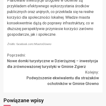
Planowane inwestycje drogowe w Głownie są
przykładem efektywnego wykorzystania środków
publicznych oraz unijnych, co przekłada się na realne
korzyści dla społeczności lokalnej. Władze miasta
konsekwentnie dążą do poprawy infrastruktury, co w
dłuższej perspektywie przyniesie korzyści zarówno
gospodarcze, jak i społeczne.
Źródło: facebook.com/MiastoGlowno
Continue
Poprzedni:
Nowe domki turystyczne w Dzierżąznej – inwestycja
Reading
dla zrównoważonej turystyki w Gminie Zgierz
Kolejny:
Podwyższenie ekwiwalentu dla strażaków
ochotników w Gminie Głowno
Powiązane wpisy