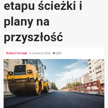
etapu ścieżki i
plany na
przyszłość
Robert Górniak
9 czerwca 2026
203