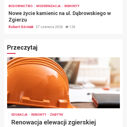
BUDOWNICTWO
MODERNIZACJA
REMONTY
Nowe życie kamienic na ul. Dąbrowskiego w
Zgierzu
Robert Górniak
27 czerwca 2026
126
Przeczytaj
EDUKACJA
REMONTY
ZABYTKI
Renowacja elewacji zgierskiej