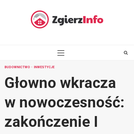
Skip
to
content
PRIMARY
MENU
BUDOWNICTWO
INWESTYCJE
Głowno wkracza
w nowoczesność:
zakończenie I