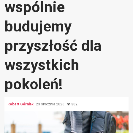
wspólnie
budujemy
przyszłość dla
wszystkich
pokoleń!
Robert Górniak
23 stycznia 2026
302