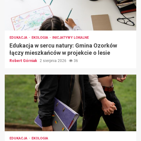
EDUKACJA
EKOLOGIA
INICJATYWY LOKALNE
Edukacja w sercu natury: Gmina Ozorków
łączy mieszkańców w projekcie o lesie
Robert Górniak
2 sierpnia 2026
36
EDUKACJA
EKOLOGIA