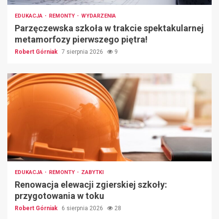
EDUKACJA
REMONTY
WYDARZENIA
Parzęczewska szkoła w trakcie spektakularnej
metamorfozy pierwszego piętra!
Robert Górniak
7 sierpnia 2026
9
EDUKACJA
REMONTY
ZABYTKI
Renowacja elewacji zgierskiej szkoły:
przygotowania w toku
Robert Górniak
6 sierpnia 2026
28