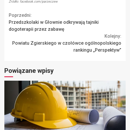
Źródło: facebook.com/parzeczew
Continue
Poprzedni:
Przedszkolaki w Głownie odkrywają tajniki
Reading
dogoterapii przez zabawę
Kolejny:
Powiatu Zgierskiego w czołówce ogólnopolskiego
rankingu „Perspektyw”
Powiązane wpisy