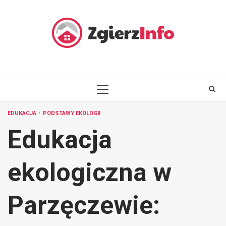
Skip
to
content
PRIMARY
MENU
EDUKACJA
PODSTAWY EKOLOGII
Edukacja
ekologiczna w
Parzęczewie: